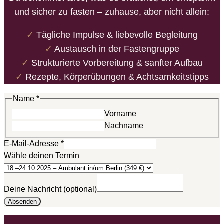
und sicher zu fasten – zuhause, aber nicht allein:
✓
Tägliche Impulse & liebevolle Begleitung
✓
Austausch in der Fastengruppe
✓
Strukturierte Vorbereitung & sanfter Aufbau
✓
Rezepte, Körperübungen & Achtsamkeitstipps
Name
*
Vorname
Nachname
E-Mail-Adresse
*
Wähle deinen Termin
Nachricht
Deine Nachricht (optional)
Name
Absenden
deinen